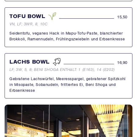
TOFU BOWL
15,50
VN, LF; 3WR, 8, 10C
Seidentofu, veganes Hack in Mapu-Tofu-Paste, blanchierter
Brokkoli, Ramennudeln, Frühlingszwiebeln und Erbsenkresse
LACHS BOWL
16,90
LF; 3W, 5, 8; BENI SHOGA ENTHäLT: 1 (E163), 14 (E202)
Gebratene Lachswürfel, Meeresspargel, gebratener Spitzkohl
in Misopaste, Sobanudeln, frittiertes Ei, Beni Shoga und
Erbsenkresse