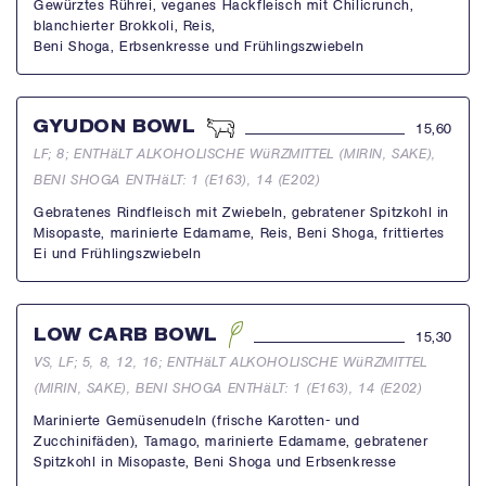
Gewürztes Rührei, veganes Hackfleisch mit Chilicrunch,
blanchierter Brokkoli, Reis,
Beni Shoga, Erbsenkresse und Frühlingszwiebeln
GYUDON BOWL
15,60
LF; 8; ENTHäLT ALKOHOLISCHE WüRZMITTEL (MIRIN, SAKE),
BENI SHOGA ENTHäLT: 1 (E163), 14 (E202)
Gebratenes Rindfleisch mit Zwiebeln, gebratener Spitzkohl in
Misopaste, marinierte Edamame, Reis, Beni Shoga, frittiertes
Ei und Frühlingszwiebeln
LOW CARB BOWL
15,30
VS, LF; 5, 8, 12, 16; ENTHäLT ALKOHOLISCHE WüRZMITTEL
(MIRIN, SAKE), BENI SHOGA ENTHäLT: 1 (E163), 14 (E202)
Marinierte Gemüsenudeln (frische Karotten- und
Zucchinifäden), Tamago, marinierte Edamame, gebratener
Spitzkohl in Misopaste, Beni Shoga und Erbsenkresse