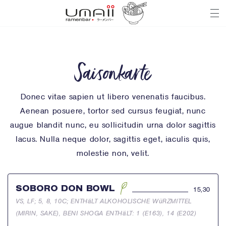
Na
Saisonkarte
Donec vitae sapien ut libero venenatis faucibus.
Aenean posuere, tortor sed cursus feugiat, nunc
augue blandit nunc, eu sollicitudin urna dolor sagittis
lacus. Nulla neque dolor, sagittis eget, iaculis quis,
molestie non, velit.
SOBORO DON BOWL
15,30
VS, LF; 5, 8, 10C; ENTHäLT ALKOHOLISCHE WüRZMITTEL
(MIRIN, SAKE), BENI SHOGA ENTHäLT: 1 (E163), 14 (E202)